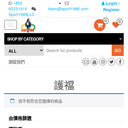
Skip
+852
Login /
to
65331919
team@sport1988.com
Register
the
Sport1988LLC
content
0
0
Toggle
navigation
SHOP BY CATEGORY
GO
跟蹤我們
護襠
找不到符合您選擇的商品
由價格篩選