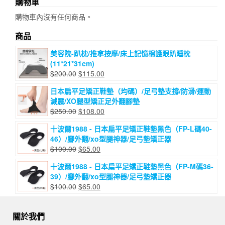
購物車
購物車內沒有任何商品。
商品
美容院-趴枕/推拿按摩/床上記憶棉護眼趴睡枕
(11*21*31cm)
原
目
$
200.00
$
115.00
始
前
日本扁平足矯正鞋墊（均碼）/足弓墊支撐/防滑/運動
價
價
減震/XO腿型矯正足外翻腳墊
格：
格：
原
目
$
250.00
$
108.00
$200.00。
$115.00。
始
前
十波爾1988 - 日本扁平足矯正鞋墊黑色（FP-L碼40-
價
價
46）/腳外翻/xo型腿神器/足弓墊矯正器
格：
格：
原
目
$
100.00
$
65.00
$250.00。
$108.00。
始
前
十波爾1988 - 日本扁平足矯正鞋墊黑色（FP-M碼36-
價
價
39）/腳外翻/xo型腿神器/足弓墊矯正器
格：
格：
原
目
$
100.00
$
65.00
$100.00。
$65.00。
始
前
價
價
關於我們
格：
格：