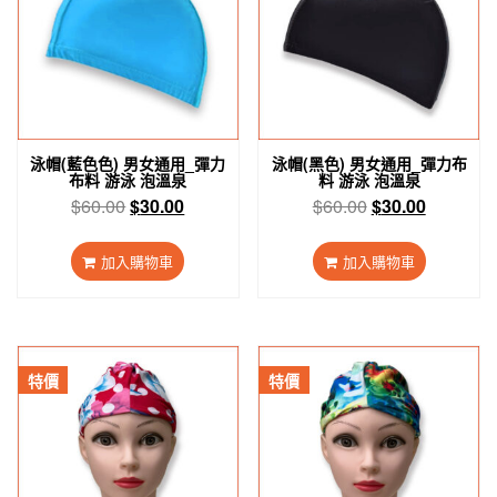
泳帽(藍色色) 男女通用_彈力
泳帽(黑色) 男女通用_彈力布
布料 游泳 泡溫泉
料 游泳 泡溫泉
原
目
原
目
$
60.00
$
30.00
$
60.00
$
30.00
始
前
始
前
價
價
價
價
加入購物車
加入購物車
格：
格：
格：
格：
$60.00。
$30.00。
$60.00。
$30.00。
特價
特價