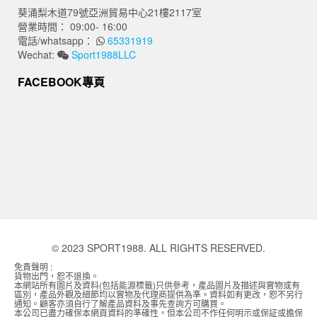
葵涌梨木道79號亞洲貿易中心21樓2117室
營業時間： 09:00- 16:00
電話/whatsapp：
65331919
Wechat:
Sport1988LLC
FACEBOOK專頁
© 2023 SPORT1988. ALL RIGHTS RESERVED.
免責聲明 :
貨物出門，恕不退換。
本網站所有圖片及資料(包括能源標籤)只供參考，產品圖片及描述與實物或有
區別，產品外觀及細節均以實物及代理商提供為準。資料如有更改，恕不另行
通知。顧客亦須自行了解產品資料及事先查詢方可購買。
本公司已盡力確保本網頁資料的準確性，但本公司不作任何明示或保証或擔保