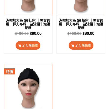
泳帽加大版 (彩紅色)｜男女通
泳帽加大版 (彩藍色)｜男女通
用｜彈力布料｜游泳帽｜泡溫
用｜彈力布料｜游泳帽｜泡溫
泉帽
泉帽
原
目
原
目
$
100.00
$
80.00
$
100.00
$
80.00
始
前
始
前
價
價
價
價
加入購物車
加入購物車
格：
格：
格：
格：
$100.00。
$80.00。
$100.00。
$80.00
特價