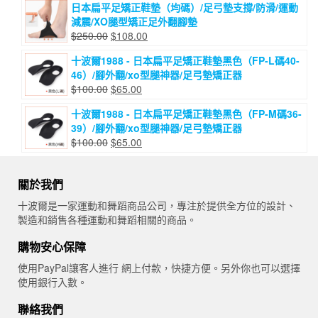
日本扁平足矯正鞋墊（均碼）/足弓墊支撐/防滑/運動
價
價
減震/XO腿型矯正足外翻腳墊
格：
格：
原
目
$
250.00
$
108.00
$200.00。
$115.00。
始
前
十波爾1988 - 日本扁平足矯正鞋墊黑色（FP-L碼40-
價
價
46）/腳外翻/xo型腿神器/足弓墊矯正器
格：
格：
原
目
$
100.00
$
65.00
$250.00。
$108.00。
始
前
十波爾1988 - 日本扁平足矯正鞋墊黑色（FP-M碼36-
價
價
39）/腳外翻/xo型腿神器/足弓墊矯正器
格：
格：
原
目
$
100.00
$
65.00
$100.00。
$65.00。
始
前
價
價
關於我們
格：
格：
$100.00。
$65.00。
十波爾是一家運動和舞蹈商品公司，專注於提供全方位的設計、
製造和銷售各種運動和舞蹈相關的商品。
購物安心保障
使用PayPal讓客人進行 網上付款，快捷方便。另外你也可以選擇
使用銀行入數。
聯絡我們