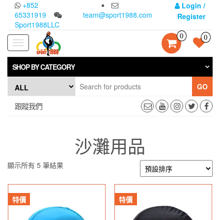
Skip
+852
Login /
to
65331919
team@sport1988.com
Register
the
Sport1988LLC
content
0
0
Toggle
navigation
SHOP BY CATEGORY
GO
跟蹤我們
沙灘用品
顯示所有 5 筆結果
特價
特價