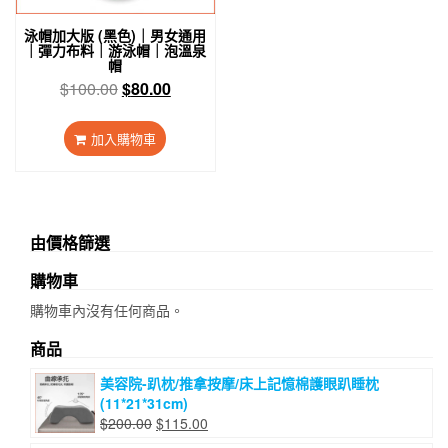
泳帽加大版 (黑色)｜男女通用
｜彈力布料｜游泳帽｜泡溫泉
帽
原
目
$
100.00
$
80.00
始
前
價
價
加入購物車
格：
格：
$100.00。
$80.00。
由價格篩選
購物車
購物車內沒有任何商品。
商品
美容院-趴枕/推拿按摩/床上記憶棉護眼趴睡枕
(11*21*31cm)
原
目
$
200.00
$
115.00
始
前