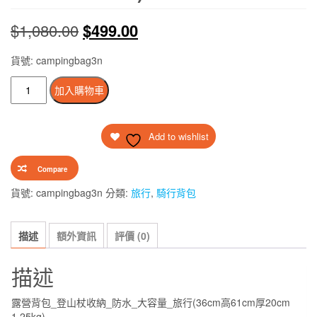
原
目
$
1,080.00
$
499.00
始
前
貨號: campingbag3n
價
價
露
加入購物車
營
格：
格：
背
$1,080.00。
$499.00。
Add to wishlist
包
_
Compare
登
山
貨號:
campingbag3n
分類:
旅行
,
騎行背包
杖
收
描述
額外資訊
評價 (0)
納
_
描述
防
水
露營背包_登山杖收納_防水_大容量_旅行(36cm高61cm厚20cm
_
1.25kg)