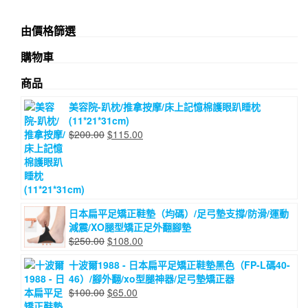
由價格篩選
購物車
商品
美容院-趴枕/推拿按摩/床上記憶棉護眼趴睡枕
(11*21*31cm)
原
目
$
200.00
$
115.00
始
前
價
價
格：
格：
$200.00。
$115.00。
日本扁平足矯正鞋墊（均碼）/足弓墊支撐/防滑/運動
減震/XO腿型矯正足外翻腳墊
原
目
$
250.00
$
108.00
始
前
十波爾1988 - 日本扁平足矯正鞋墊黑色（FP-L碼40-
價
價
46）/腳外翻/xo型腿神器/足弓墊矯正器
格：
格：
原
目
$
100.00
$
65.00
$250.00。
$108.00。
始
前