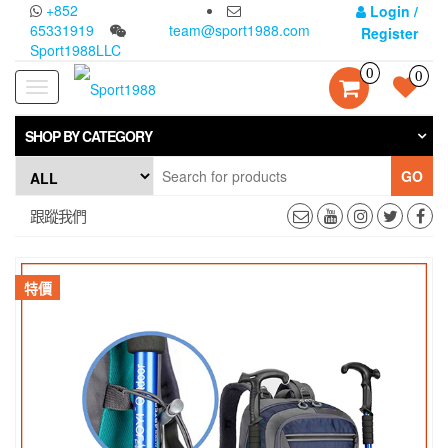
Skip
+852
Login /
to
65331919
team@sport1988.com
Register
the
Sport1988LLC
content
0
0
Toggle
navigation
SHOP BY CATEGORY
GO
跟蹤我們
特價