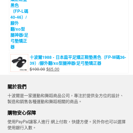
價
價
格：
格：
$100.00。
$65.00。
十波爾1988 - 日本扁平足矯正鞋墊黑色（FP-M碼36-
39）/腳外翻/xo型腿神器/足弓墊矯正器
原
目
$
100.00
$
65.00
始
前
價
價
關於我們
格：
格：
$100.00。
$65.00。
十波爾是一家運動和舞蹈商品公司，專注於提供全方位的設計、
製造和銷售各種運動和舞蹈相關的商品。
購物安心保障
使用PayPal讓客人進行 網上付款，快捷方便。另外你也可以選擇
使用銀行入數。