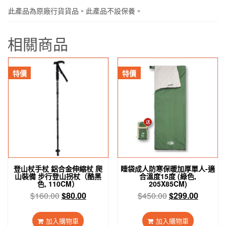
此產品為原廠行貨貨品。此產品不設保養。
相關商品
特價
特價
登山杖手杖 鋁合金伸縮杖 爬
睡袋成人防寒保暖加厚單人-適
山裝備 步行登山拐杖（酷黑
合溫度15度 (綠色,
色, 110CM）
205X85CM)
原
目
原
目
$
160.00
$
80.00
$
450.00
$
299.00
始
前
始
前
價
價
價
價
加入購物車
加入購物車