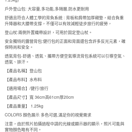
大
戶外登山包: 大容量,多功能,多隔層,防水更耐用
容
舒適且符合人體工學的背負系統 : 背板和肩帶加厚襯墊，結合負重
量
升降器和大腰帶支撐，不僅可以有效減輕徒步旅行的疲勞，
_
登山杖:兩側外置織帶設計，可用於固定登山杖。
旅
安全獨特的露營背包:健行包的正面和背面還包含許多反光元素，確
行
保時尚和安全。
(藍
透氣背包-舒適、透氣、攜帶方便空氣導流背包系統可以引導空氣、
色
透氣、排汗。
36cm
【產品名稱】登山包
高
【產品布料】水布料
61cm
厚
【適用場合】/健行/旅行
20cm
【產品尺寸】寬 36cm高61cm厚20cm
1.25kg)
【產品重量】 1.25kg
數
COLORS 顏色展示 多色可選,滿足你的視覺需求
量
注意，由於照片拍攝過程中請的光線或顯示器的顯示，照片可能與
實物顏色略有不同。