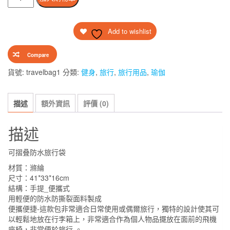
摺
$120.00。
$50.00。
叠
Add to wishlist
防
水
Compare
旅
行
貨號:
travelbag1
分類:
健身
,
旅行
,
旅行用品
,
瑜伽
袋
黑
描述
額外資訊
評價 (0)
色
數
描述
量
可摺叠防水旅行袋
材質：滌綸
尺寸：41*33*16cm
結構：手提_便攜式
用輕便的防水防撕裂面料製成
便攜便捷-這款包非常適合日常使用或偶爾旅行，獨特的設計使其可
以輕鬆地放在行李箱上，非常適合作為個人物品擺放在面前的飛機
座椅，非常便於旅行 。