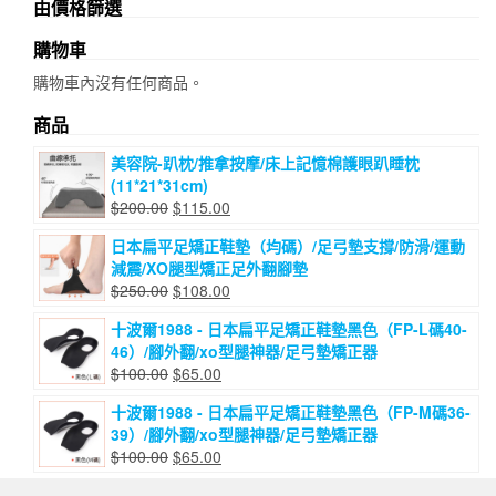
由價格篩選
購物車
購物車內沒有任何商品。
商品
美容院-趴枕/推拿按摩/床上記憶棉護眼趴睡枕
(11*21*31cm)
原
目
$
200.00
$
115.00
始
前
日本扁平足矯正鞋墊（均碼）/足弓墊支撐/防滑/運動
價
價
減震/XO腿型矯正足外翻腳墊
格：
格：
原
目
$
250.00
$
108.00
$200.00。
$115.00。
始
前
十波爾1988 - 日本扁平足矯正鞋墊黑色（FP-L碼40-
價
價
46）/腳外翻/xo型腿神器/足弓墊矯正器
格：
格：
原
目
$
100.00
$
65.00
$250.00。
$108.00。
始
前
十波爾1988 - 日本扁平足矯正鞋墊黑色（FP-M碼36-
價
價
39）/腳外翻/xo型腿神器/足弓墊矯正器
格：
格：
原
目
$
100.00
$
65.00
$100.00。
$65.00。
始
前