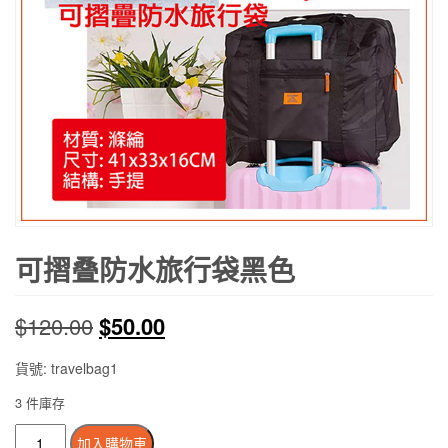
可摺叠防水旅行袋黑色
原
目
$
120.00
$
50.00
始
前
貨號: travelbag1
價
價
3 件庫存
可
格：
格：
加入購物車