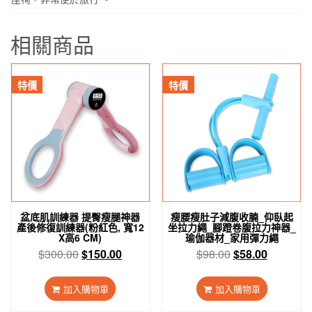
相關商品
特價
特價
盆底肌訓練器 提臀瘦腿神器
瘦腰瘦肚子減腹收腩_仰臥起
產後修復訓練器(粉紅色, 寬12
坐拉力繩_腳蹬卷腹拉力神器_
X高6 CM)
瑜伽器材_家用彈力繩
原
目
原
目
$
300.00
$
150.00
$
98.00
$
58.00
始
前
始
前
價
價
價
價
加入購物車
加入購物車
格：
格：
格：
格：