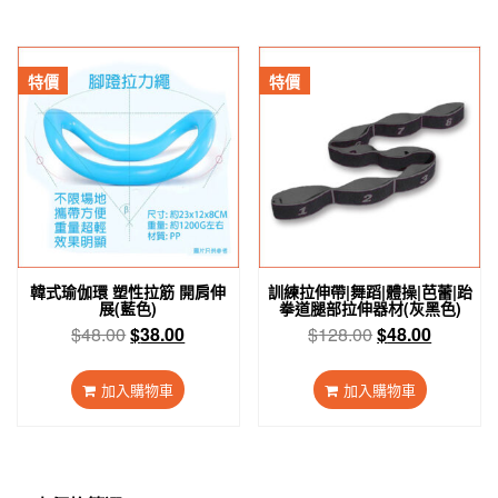
$300.00。
$150.00。
$98.00。
$58.00。
特價
特價
韓式瑜伽環 塑性拉筋 開肩伸
訓練拉伸帶|舞蹈|體操|芭蕾|跆
展(藍色)
拳道腿部拉伸器材(灰黑色)
原
目
原
目
$
48.00
$
38.00
$
128.00
$
48.00
始
前
始
前
價
價
價
價
加入購物車
加入購物車
格：
格：
格：
格：
$48.00。
$38.00。
$128.00。
$48.00