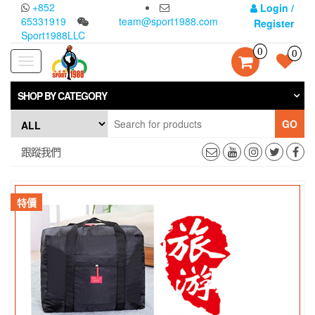
Skip
+852
Login /
to
65331919
team@sport1988.com
Register
the
Sport1988LLC
content
0
0
Toggle
navigation
SHOP BY CATEGORY
GO
跟蹤我們
特價