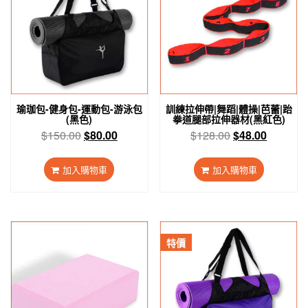
瑜珈包-健身包-運動包-游泳包
訓練拉伸帶|舞蹈|體操|芭蕾|跆
(黑色)
拳道腿部拉伸器材(黑紅色)
原
目
原
目
$
150.00
$
80.00
$
128.00
$
48.00
始
前
始
前
價
價
價
價
加入購物車
加入購物車
格：
格：
格：
格：
$150.00。
$80.00。
$128.00。
$48.00
特價