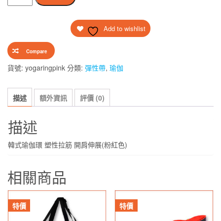
式
格：
格：
瑜
$48.00。
$38.00。
Add to wishlist
伽
環
Compare
塑
性
貨號:
yogaringpink
分類:
彈性帶
,
瑜伽
拉
筋
描述
額外資訊
評價 (0)
開
肩
描述
伸
展
韓式瑜伽環 塑性拉筋 開肩伸展(粉紅色)
(粉
紅
相關商品
色)
數
量
特價
特價