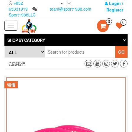
Skip
+852
Login /
to
65331919
team@sport1988.com
Register
the
Sport1988LLC
content
0
0
Toggle
navigation
SHOP BY CATEGORY
GO
跟蹤我們
特價