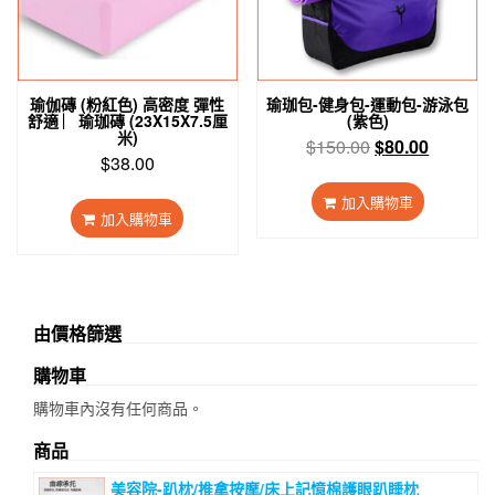
瑜伽磚 (粉紅色) 高密度 彈性
瑜珈包-健身包-運動包-游泳包
舒適 ︳瑜珈磚 (23X15X7.5厘
(紫色)
米)
原
目
$
150.00
$
80.00
$
38.00
始
前
價
價
加入購物車
格：
格：
加入購物車
$150.00。
$80.00
由價格篩選
購物車
購物車內沒有任何商品。
商品
美容院-趴枕/推拿按摩/床上記憶棉護眼趴睡枕