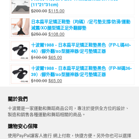
(11*21*31cm)
原
目
$
200.00
$
115.00
始
前
日本扁平足矯正鞋墊（均碼）/足弓墊支撐/防滑/運動
價
價
減震/XO腿型矯正足外翻腳墊
格：
格：
原
目
$
250.00
$
108.00
$200.00。
$115.00。
始
前
十波爾1988 - 日本扁平足矯正鞋墊黑色（FP-L碼40-
價
價
46）/腳外翻/xo型腿神器/足弓墊矯正器
格：
格：
原
目
$
100.00
$
65.00
$250.00。
$108.00。
始
前
十波爾1988 - 日本扁平足矯正鞋墊黑色（FP-M碼36-
價
價
39）/腳外翻/xo型腿神器/足弓墊矯正器
格：
格：
原
目
$
100.00
$
65.00
$100.00。
$65.00。
始
前
價
價
關於我們
格：
格：
$100.00。
$65.00。
十波爾是一家運動和舞蹈商品公司，專注於提供全方位的設計、
製造和銷售各種運動和舞蹈相關的商品。
購物安心保障
使用PayPal讓客人進行 網上付款，快捷方便。另外你也可以選擇