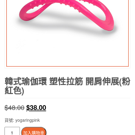
韓式瑜伽環 塑性拉筋 開肩伸展(粉
紅色)
原
目
$
48.00
$
38.00
始
前
貨號: yogaringpink
價
價
韓
加入購物車