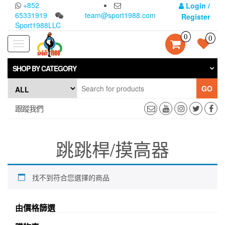
Skip
+852
Login /
to
65331919
team@sport1988.com
Register
the
Sport1988LLC
content
0
0
Toggle
navigation
SHOP BY CATEGORY
GO
跟蹤我們
跳跳桿/摸高器
找不到符合您選擇的商品
由價格篩選