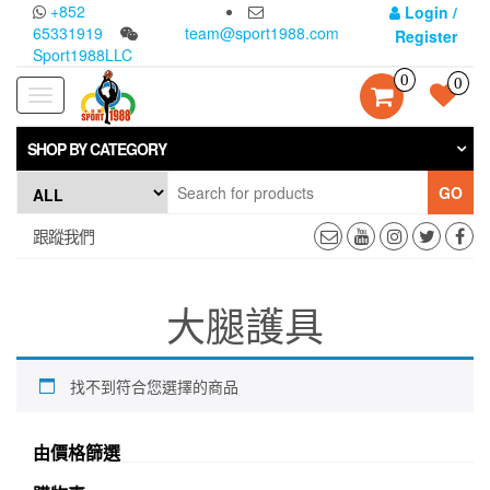
Skip
+852
Login /
to
65331919
team@sport1988.com
Register
the
Sport1988LLC
content
0
0
Toggle
navigation
SHOP BY CATEGORY
GO
跟蹤我們
大腿護具
找不到符合您選擇的商品
由價格篩選