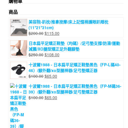
購物車
商品
美容院-趴枕/推拿按摩/床上記憶棉護眼趴睡枕
(11*21*31cm)
原
目
$
200.00
$
115.00
始
前
日本扁平足矯正鞋墊（均碼）/足弓墊支撐/防滑/運動
價
價
減震/XO腿型矯正足外翻腳墊
格：
格：
原
目
$
250.00
$
108.00
$200.00。
$115.00。
始
前
十波爾1988 - 日本扁平足矯正鞋墊黑色（FP-L碼40-
價
價
46）/腳外翻/xo型腿神器/足弓墊矯正器
格：
格：
原
目
$
100.00
$
65.00
$250.00。
$108.00。
始
前
十波爾1988 - 日本扁平足矯正鞋墊黑色（FP-M碼36-
價
價
39）/腳外翻/xo型腿神器/足弓墊矯正器
格：
格：
原
目
$
100.00
$
65.00
$100.00。
$65.00。
始
前
價
價
格：
格：
$100.00。
$65.00。