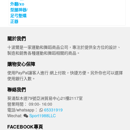
關於我們
十波爾是一家運動和舞蹈商品公司，專注於提供全方位的設計、
製造和銷售各種運動和舞蹈相關的商品。
購物安心保障
使用PayPal讓客人進行 網上付款，快捷方便。另外你也可以選擇
使用銀行入數。
聯絡我們
葵涌梨木道79號亞洲貿易中心21樓2117室
營業時間： 09:00- 16:00
電話/whatsapp：
65331919
Wechat:
Sport1988LLC
FACEBOOK專頁