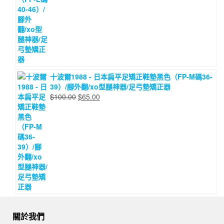
$100.00。
$65.00。
十波爾1988 - 日本扁平足矯正鞋墊黑色（FP-M碼36-
39）/腳外翻/xo型腿神器/足弓墊矯正器
原
目
$
100.00
$
65.00
始
前
價
價
格：
格：
$100.00。
$65.00。
關於我們