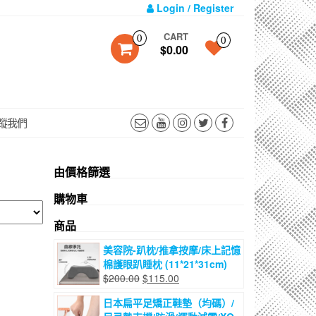
Login / Register
CART
0
0
$0.00
蹤我們
由價格篩選
購物車
商品
美容院-趴枕/推拿按摩/床上記憶
棉護眼趴睡枕 (11*21*31cm)
原
目
$
200.00
$
115.00
始
前
日本扁平足矯正鞋墊（均碼）/
價
價