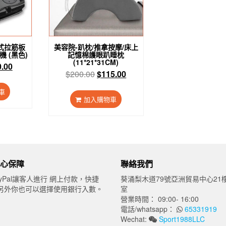
式拉筋板
美容院-趴枕/推拿按摩/床上
 (黑色)
記憶棉護眼趴睡枕
(11*21*31CM)
目
0.00
原
目
$
200.00
$
115.00
前
始
前
價
車
價
價
：
格：
加入購物車
格：
格：
60.00。
$80.00。
$200.00。
$115.00。
心保障
聯絡我們
yPal讓客人進行 網上付款，快捷
葵涌梨木道79號亞洲貿易中心21樓
另外你也可以選擇使用銀行入數。
室
營業時間： 09:00- 16:00
電話/whatsapp：
65331919
Wechat:
Sport1988LLC