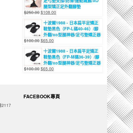
足弓墊支撐/防滑/運動減震/XO
格：
格：
腿型矯正足外翻腳墊
$200.00。
$115.00。
原
目
$
250.00
$
108.00
始
前
十波爾1988 - 日本扁平足矯正
價
價
鞋墊黑色（FP-L碼40-46）/腳
格：
格：
外翻/xo型腿神器/足弓墊矯正器
$250.00。
$108.00。
原
目
$
100.00
$
65.00
始
前
十波爾1988 - 日本扁平足矯正
價
價
鞋墊黑色（FP-M碼36-39）/腳
格：
格：
外翻/xo型腿神器/足弓墊矯正器
$100.00。
$65.00。
原
目
$
100.00
$
65.00
始
前
價
價
格：
格：
$100.00。
$65.00。
FACEBOOK專頁
2117