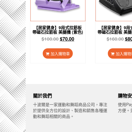
【居家健身】9段式拉筋板
【居家健身】9段
帶磁石拉筋板 美腿機 (紫色)
帶磁石拉筋板 美腿機
原
目
原
$
100.00
$
70.00
$
160.00
$
8
始
前
始
價
價
價
加入購物車
加入購物
格：
格：
格
$100.00。
$70.00。
$1
關於我們
購物安
十波爾是一家運動和舞蹈商品公司，專注
使用Pa
於提供全方位的設計、製造和銷售各種運
方便。
動和舞蹈相關的商品。