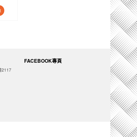
前
價
車
：
格：
0.00。
$80.00。
FACEBOOK專頁
2117