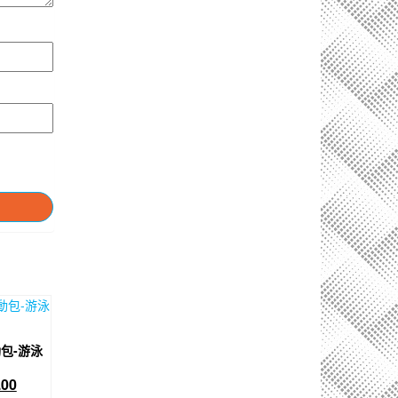
包-游泳
目
.00