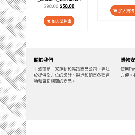
始
原
目
$
98.00
$
58.00
價
加入購物
始
前
格
價
價
加入購物車
$1
格：
格：
$98.00。
$58.00。
關於我們
購物安
十波爾是一家運動和舞蹈商品公司，專注
使用Pa
於提供全方位的設計、製造和銷售各種運
方便。
動和舞蹈相關的商品。