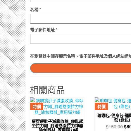
名稱
*
電子郵件地址
*
在
瀏覽器
中儲存顯示名稱、電子郵件地址及個人網站網
相關商品
特價
特價
瑜珈包-健身包-運
包 (綠色)
瘦腰瘦肚子減腹收腩_仰臥起
坐拉力繩_腳蹬卷腹拉力神器
原
$
150.00
$
8
_瑜伽器材_家用彈力繩