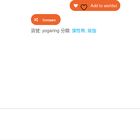
$48.00。
$38.00。
Add to wishlist
伽
環
Compare
塑
性
貨號:
yogaring
分類:
彈性帶
,
瑜伽
拉
筋
開
肩
伸
展
(藍
色)
數
量