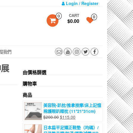
Login / Register
CART
0
0
$0.00
蹤我們
伸展
由價格篩選
購物車
商品
美容院-趴枕/推拿按摩/床上記憶
棉護眼趴睡枕 (11*21*31cm)
原
目
$
200.00
$
115.00
始
前
日本扁平足矯正鞋墊（均碼）/
價
價