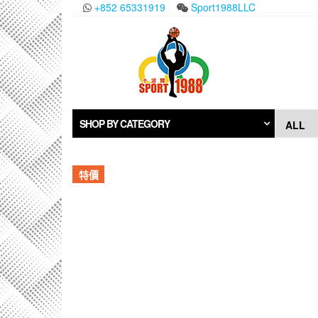
Skip
+852 65331919
Sport1988LLC
to
the
content
SHOP BY CATEGORY
特價