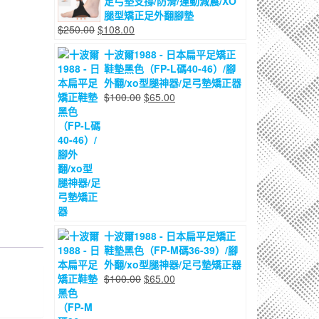
足弓墊支撐/防滑/運動減震/XO
格：
格：
腿型矯正足外翻腳墊
$200.00。
$115.00。
原
目
$
250.00
$
108.00
始
前
十波爾1988 - 日本扁平足矯正
價
價
鞋墊黑色（FP-L碼40-46）/腳
格：
格：
外翻/xo型腿神器/足弓墊矯正器
$250.00。
$108.00。
原
目
$
100.00
$
65.00
始
前
價
價
格：
格：
$100.00。
$65.00。
十波爾1988 - 日本扁平足矯正
鞋墊黑色（FP-M碼36-39）/腳
外翻/xo型腿神器/足弓墊矯正器
原
目
$
100.00
$
65.00
始
前
價
價