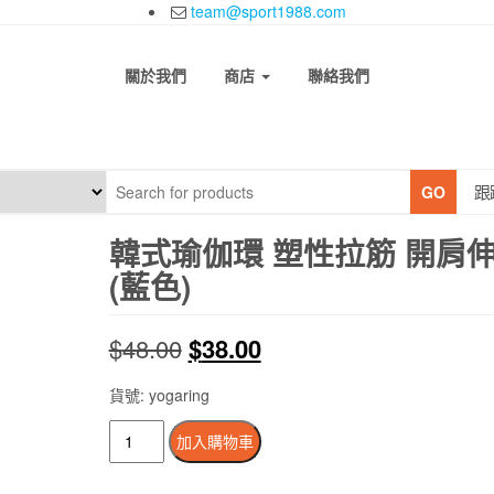
team@sport1988.com
關於我們
商店
聯絡我們
跟
GO
韓式瑜伽環 塑性拉筋 開肩
(藍色)
原
目
$
48.00
$
38.00
始
前
貨號: yogaring
價
價
韓
加入購物車
式
格：
格：
瑜