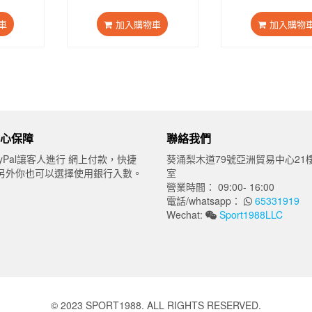
前
始
前
始
價
價
價
價
車
加入購物車
加入購物
：
格：
格：
格：
格
50.00。
$80.00。
$150.00。
$80.00。
$15
心保障
聯絡我們
yPal讓客人進行 網上付款，快捷
葵涌梨木道79號亞洲貿易中心21樓
另外你也可以選擇使用銀行入數。
室
營業時間： 09:00- 16:00
電話/whatsapp：
65331919
Wechat:
Sport1988LLC
© 2023 SPORT1988. ALL RIGHTS RESERVED.