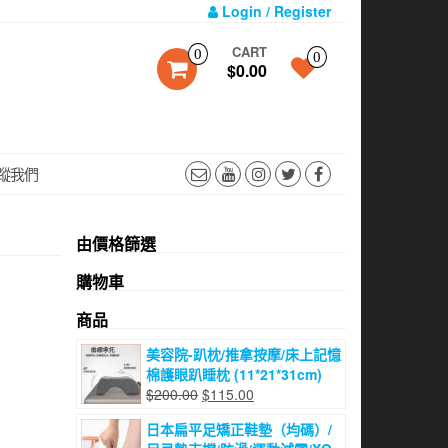
Login / Register
CART
0
0
$0.00
蹤我們
由價格篩選
購物車
商品
美容院-趴枕/推拿按摩/床上記憶
棉護眼趴睡枕 (11*21*31cm)
原
目
$
200.00
$
115.00
始
前
日本扁平足矯正鞋墊（均碼）/
價
價