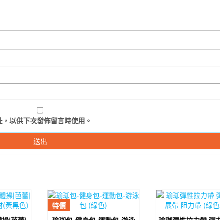
址，以供下次發佈留言時使用。
特價
操|芭蕾|
瑜珈包-健身包-運動包-游泳
瑜珈彈性拉力帶 彈