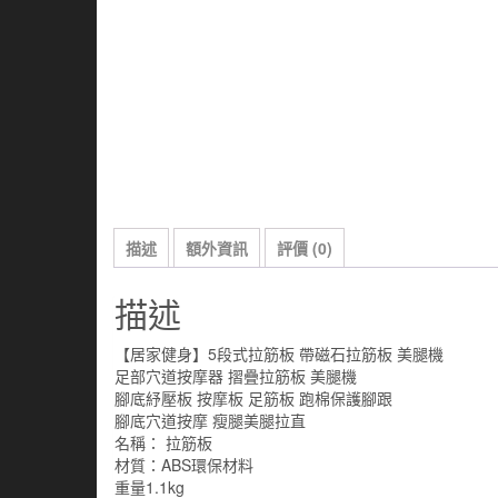
描述
額外資訊
評價 (0)
描述
【居家健身】5段式拉筋板 帶磁石拉筋板 美腿機
足部穴道按摩器 摺疊拉筋板 美腿機
腳底紓壓板 按摩板 足筋板 跑棉保護腳跟
腳底穴道按摩 瘦腿美腿拉直
名稱： 拉筋板
材質：ABS環保材料
重量1.1kg