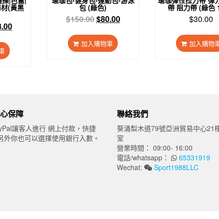
材(黃黑
包 (綠色)
帶 阻力帶 (綠色 
原
目
$
150.00
$
80.00
$
30.00
目
8.00
始
前
前
價
價
加入購物車
加入購物
價
格：
格：
車
：
格：
$150.00。
$80.00。
28.00。
$48.00。
心保障
聯絡我們
yPal讓客人進行 網上付款，快捷
葵涌梨木道79號亞洲貿易中心21樓
另外你也可以選擇使用銀行入數。
室
營業時間： 09:00- 16:00
電話/whatsapp：
65331919
Wechat:
Sport1988LLC