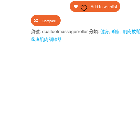
Add to wishlist
腳
底
Compare
按
摩
貨號:
dualfootmassagerroller
分類:
健身
,
瑜伽
,
肌肉放
器
盆底肌肉訓練器
數
量