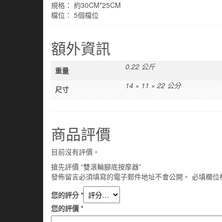
規格： 約30CM*25CM
檔位： 5個檔位
額外資訊
0.22 公斤
重量
14 × 11 × 22 公分
尺寸
商品評價
目前沒有評價。
搶先評價 “雙滾輪腳底按摩器”
發佈留言必須填寫的電子郵件地址不會公開。
必填欄位
您的評分
*
您的評價
*