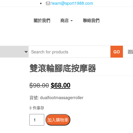
team@sport1988.com
關於我們
商店
聯絡我們
跟
GO
雙滾輪腳底按摩器
原
目
$
98.00
$
68.00
始
前
貨號: dualfootmassagerroller
價
價
3 件庫存
雙
格：
格：
加入購物車
滾
$98.00。
$68.00。
輪