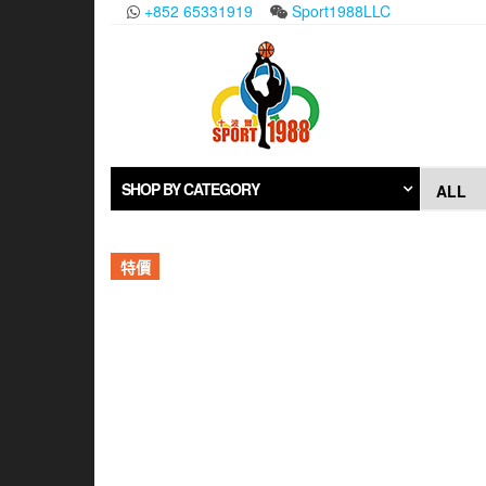
Skip
+852 65331919
Sport1988LLC
to
the
content
SHOP BY CATEGORY
特價