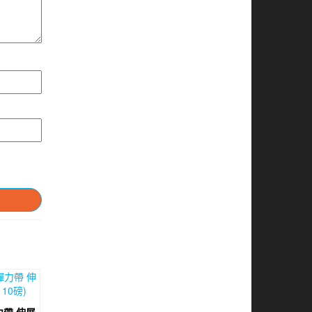
力帶 伸展