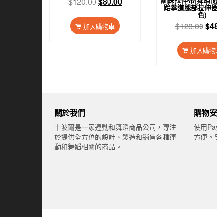
原
目
$
120.00
$
80.00
跆拳道腿部拉伸器
始
前
色)
價
價
原
$
128.00
$
4
加入購物車
格：
格：
始
$120.00。
$80.00。
價
加入購物
格
$1
關於我們
購物安
十波爾是一家運動和舞蹈商品公司，專注
使用Pa
於提供全方位的設計、製造和銷售各種運
方便。
動和舞蹈相關的商品。