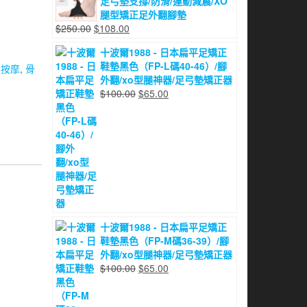
足弓墊支撐/防滑/運動減震/XO
格：
格：
腿型矯正足外翻腳墊
$200.00。
$115.00。
原
目
$
250.00
$
108.00
始
前
十波爾1988 - 日本扁平足矯正
價
價
鞋墊黑色（FP-L碼40-46）/腳
鬆按摩
,
骨
格：
格：
外翻/xo型腿神器/足弓墊矯正器
$250.00。
$108.00。
原
目
$
100.00
$
65.00
始
前
價
價
格：
格：
$100.00。
$65.00。
十波爾1988 - 日本扁平足矯正
鞋墊黑色（FP-M碼36-39）/腳
外翻/xo型腿神器/足弓墊矯正器
原
目
$
100.00
$
65.00
始
前
價
價