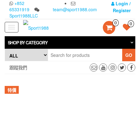
Skip
+852
Login /
to
65331919
team@sport1988.com
Register
the
Sport1988LLC
content
0
0
Toggle
navigation
SHOP BY CATEGORY
GO
跟蹤我們
特價