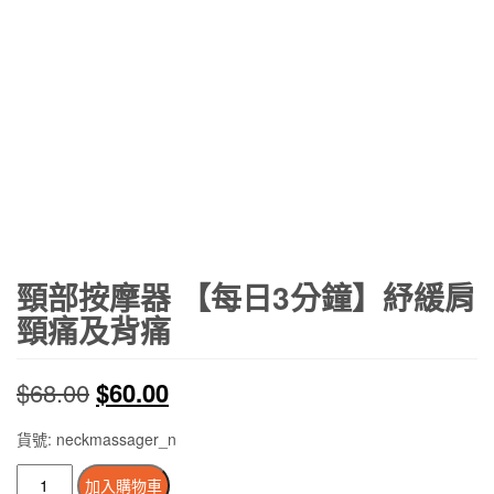
頸部按摩器 【每日3分鐘】紓緩肩
頸痛及背痛
原
目
$
68.00
$
60.00
始
前
貨號: neckmassager_n
價
價
頸
加入購物車