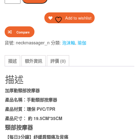
部
格：
格：
按
$68.00。
$60.00。
Add to wishlist
摩
器
Compare
【每
日
貨號:
neckmassager_n
分類:
泡沫軸
,
瑜伽
3
分
描述
額外資訊
評價 (0)
鐘】
紓
描述
緩
肩
加厚
動頸部按摩器
頸
產品名稱：
手動頸部按摩器
痛
產品材質：環保
PVC/TPR
及
產品尺寸：
約
19.5CM*35CM
背
頸部按摩器
痛
數
【每日3分鐘】紓緩肩頸痛及背痛