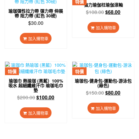
特價
強力瑜伽柱瑜伽滾軸
瑜珈彈性拉力帶 彈力帶 伸展
原
目
$
108.00
$
68.00
帶 阻力帶 (紅色 30磅)
始
前
$
30.00
價
價
加入購物車
格：
格：
加入購物車
$108.00。
$68.00
特價
特價
瑜珈巾 熱瑜珈 (黑藍）100%
瑜珈包-健身包-運動包-游泳包
吸水 超細纖維汗巾 瑜珈毛巾
(綠色)
墊
原
目
$
150.00
$
80.00
原
目
$
200.00
$
100.00
始
前
始
前
價
價
加入購物車
價
價
格：
格：
加入購物車
格：
格：
$150.00。
$80.00
$200.00。
$100.00。