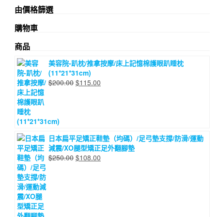
由價格篩選
購物車
商品
美容院-趴枕/推拿按摩/床上記憶棉護眼趴睡枕
(11*21*31cm)
原
目
$
200.00
$
115.00
始
前
價
價
格：
格：
$200.00。
$115.00。
日本扁平足矯正鞋墊（均碼）/足弓墊支撐/防滑/運動
減震/XO腿型矯正足外翻腳墊
原
目
$
250.00
$
108.00
始
前
價
價
格：
格：
$250.00。
$108.00。