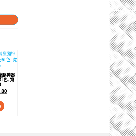
瘦腿神器
色, 寬
)
目
.00
前
價
車
格：
0.00。
$150.00。