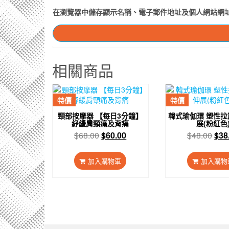
在
瀏覽器
中儲存顯示名稱、電子郵件地址及個人網站網
相關商品
特價
特價
頸部按摩器 【每日3分鐘】
韓式瑜伽環 塑性拉
紓緩肩頸痛及背痛
展(粉紅色
原
目
原
$
68.00
$
60.00
$
48.00
$
38
始
前
始
價
價
價
加入購物車
加入購物
格：
格：
格
$68.00。
$60.00。
$48