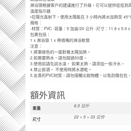
淋浴頭根據客戶的建議進行了升級，它可以提供從低到
溫度指示器
•在陽光直射下，使用太陽能在 3 小時內將水加熱至 45°
規格：
-材質：PVC -容量：5 加侖/20 公升 -尺寸：11.8 x 5.9
包裹包括：
1 x 淋浴袋 1 x 帶噴嘴的淋浴軟管
注意：
1.將軍綠色的一面對著太陽加熱。
2.如需要熱水，請勿超過50度。
3.使用前請先試水溫。 如果太熱，請添加一些冷水。
4.禁止飲酒。 不使用時將水瀝乾。
5.友善的PVC材質，請勿接觸尖銳物體，以免刮傷包包
額外資訊
6.5 公斤
重量
22 × 5 × 33 公分
尺寸