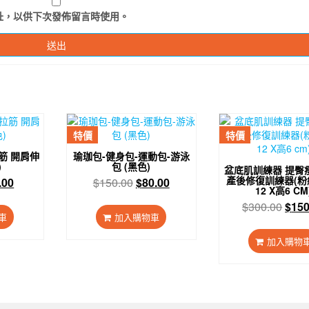
址，以供下次發佈留言時使用。
特價
特價
筋 開肩伸
瑜珈包-健身包-運動包-游泳
)
包 (黑色)
盆底肌訓練器 提臀
產後修復訓練器(粉紅
目
原
目
.00
$
150.00
$
80.00
12 X高6 CM
前
始
前
原
$
300.00
$
150
價
價
價
車
加入購物車
始
：
格：
格：
格：
價
.00。
$38.00。
$150.00。
$80.00。
加入購物
格：
$30