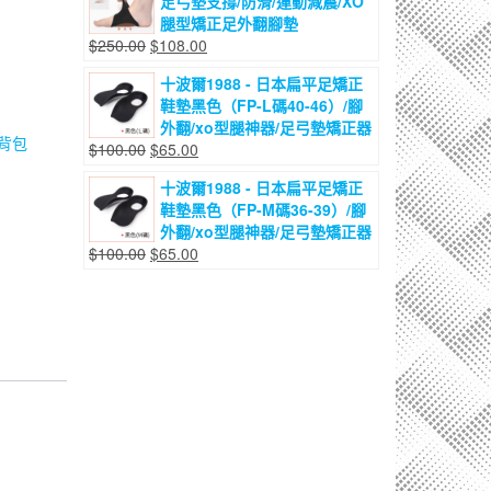
足弓墊支撐/防滑/運動減震/XO
格：
格：
腿型矯正足外翻腳墊
$200.00。
$115.00。
原
目
$
250.00
$
108.00
始
前
十波爾1988 - 日本扁平足矯正
價
價
鞋墊黑色（FP-L碼40-46）/腳
格：
格：
外翻/xo型腿神器/足弓墊矯正器
$250.00。
$108.00。
背包
原
目
$
100.00
$
65.00
始
前
十波爾1988 - 日本扁平足矯正
價
價
鞋墊黑色（FP-M碼36-39）/腳
格：
格：
外翻/xo型腿神器/足弓墊矯正器
$100.00。
$65.00。
原
目
$
100.00
$
65.00
始
前
價
價
格：
格：
$100.00。
$65.00。