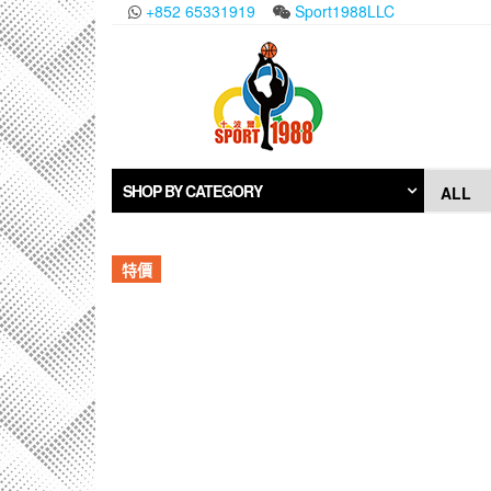
Skip
+852 65331919
Sport1988LLC
to
the
content
SHOP BY CATEGORY
特價