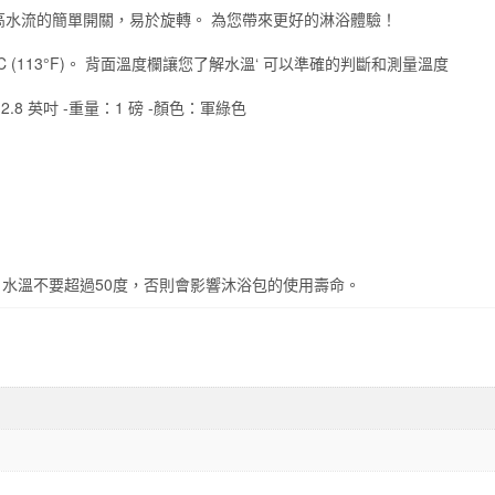
數
高水流的簡單開關，易於旋轉。 為您帶來更好的淋浴體驗！
量
C (113°F)。 背面溫度欄讓您了解水溫‘ 可以準確的判斷和測量溫度
 x 2.8 英吋 -重量：1 磅 -顏色：軍綠色
，水溫不要超過50度，否則會影響沐浴包的使用壽命。