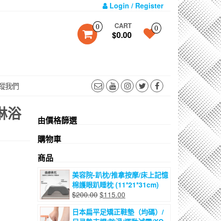
Login / Register
CART
0
0
$0.00
蹤我們
淋浴
由價格篩選
購物車
商品
美容院-趴枕/推拿按摩/床上記憶
棉護眼趴睡枕 (11*21*31cm)
原
目
$
200.00
$
115.00
始
前
日本扁平足矯正鞋墊（均碼）/
價
價