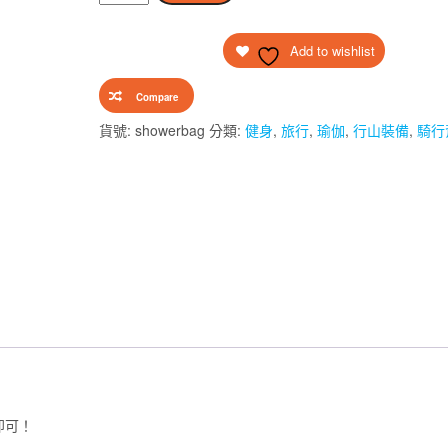
陽
$200.00。
$150.00。
能
Add to wishlist
加
熱
Compare
戶
外
貨號:
showerbag
分類:
健身
,
旅行
,
瑜伽
,
行山裝備
,
騎行
露
營
便
攜
式
淋
浴
（5
加
侖/20
公
即可！
升）