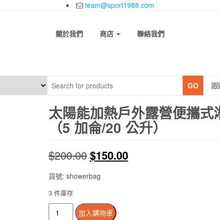
team@sport1988.com
關於我們
商店
聯絡我們
跟
GO
太陽能加熱戶外露營便攜式
（5 加侖/20 公升）
原
目
$
200.00
$
150.00
始
前
貨號: showerbag
價
價
3 件庫存
太
格：
格：
加入購物車